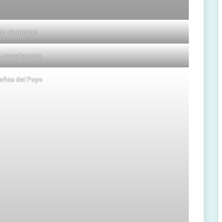
la de molino
 investigando
eñas del Payo