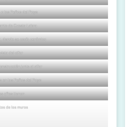
 a las Peñas del Payo
ante de Cuesta Labra
era, donde se cocía cerámica
vista del alfar
nstrucción junto al alfar
s en las Peñas del Payo
s años tienen
tos de los muros