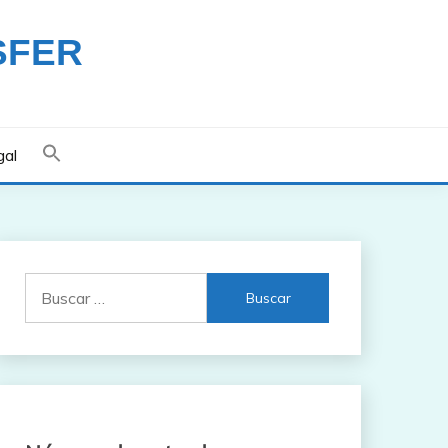
SFER
gal
Buscar: