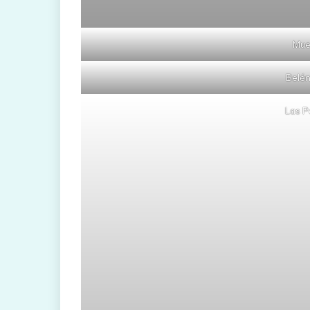
Mue
Belén
Las P