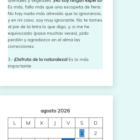
animales y vegetales.
¡No soy ningún experto!
Es más, fallo más que una escopeta de feria.
No hay nada más atrevido que la ignorancia,
y en mi caso, soy muy ignorante. No te tomes
al pie de la letra lo que digo, y, si me he
equivocado (pasa muchas veces), pido
perdón y agradezco en el alma las
correcciones.
3.-
¡Disfruta de la naturaleza!
Es lo más
importante
agosto 2026
L
M
X
J
V
S
D
1
2