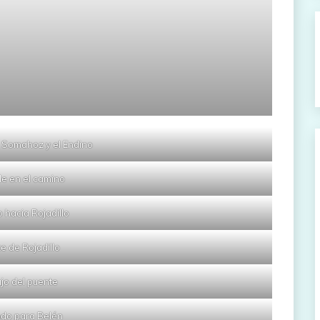
e Somahoz y el Endino
le en el camino
 hacia Rojadillo
e de Rojadillo
jo del puente
do para Belén