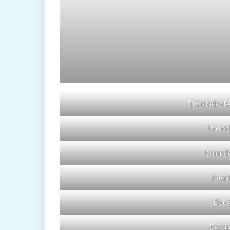
El Collado d
Un rob
Bajando
Puent
Deba
Posan