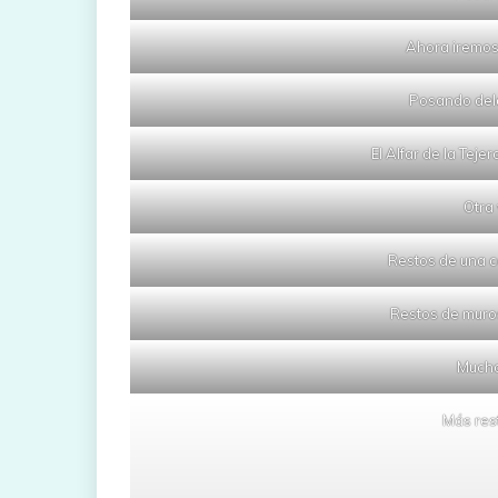
Ahora iremos
Posando del
El Alfar de la Tej
Otra 
Restos de una co
Restos de muro
Mucho
Más res