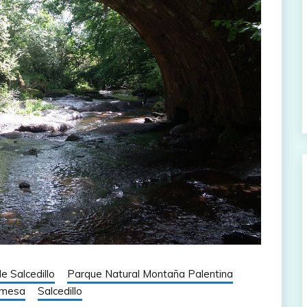
e Salcedillo
Parque Natural Montaña Palentina
amesa
Salcedillo