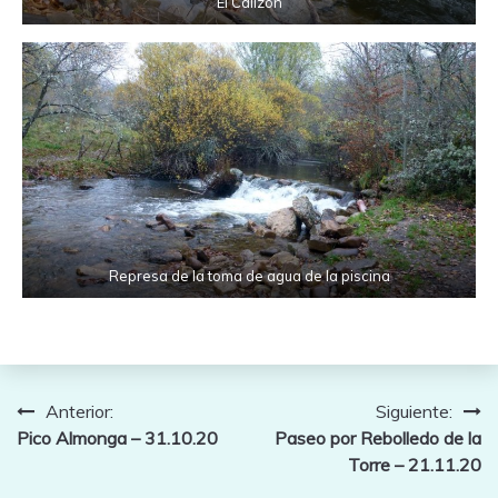
El Calizón
Represa de la toma de agua de la piscina
Navegación
Anterior:
Siguiente:
Pico Almonga – 31.10.20
Paseo por Rebolledo de la
de
Torre – 21.11.20
entradas