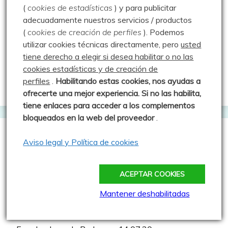
– 28.12.13
(
cookies de estadísticas
) y para publicitar
Publicado: 28 diciembre 2013
adecuadamente nuestros servicios / productos
(
cookies de creación de perfiles
).
Podemos
Espectacular día para esta ruta en la
utilizar cookies técnicas directamente, pero
usted
que se han batido todos los records conocidos. Cuatro
tiene derecho a elegir si desea habilitar o no las
3 comments
cookies estadísticas y de creación de
perfiles
.
Habilitando
estas co
okies, nos ayudas a
ofrecerte una mejor experiencia. Si no las habilita,
tiene enlaces para acceder a los complementos
bloqueados en la web del proveedor
.
Aviso legal y Política de cookies
Entradas más vistas
ACEPTAR COOKIES
Los Chozos de Villafría y más – 15.08.19
Mantener deshabilitadas
Escalada – Orbaneja del Castillo – Escalada –
16.08.17