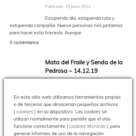
Publicado: 19 junio 2011
Estupendo día, estupenda ruta y
estupenda compañía. Nueve personas nos juntamos
para hacer esta travesía. Aunque
0 comentarios
Mata del Fraile y Senda de la
Pedrosa – 14.12.19
Publicado: 14 diciembre 2019
Sábado por la mañana y el tiempo
En este sitio web utilizamos herramientas propias
que parece que aguanta hasta el mediodía. Pues un
o de terceros que almacenan pequeños archivos
0 comentarios
(
cookies
) en su dispositivo.
Las cookies se
utilizan normalmente para permitir que el sitio
funcione correctamente (
cookies técnicas
), para
Integral de Fuentes Carrionas
generar informes de uso de la navegación