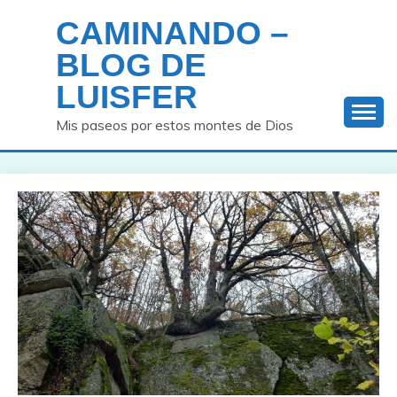
Saltar
CAMINANDO –
al
contenido
BLOG DE
LUISFER
Mis paseos por estos montes de Dios