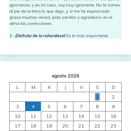
ignorancia, y en mi caso, soy muy ignorante. No te tomes
al pie de la letra lo que digo, y, si me he equivocado
(pasa muchas veces), pido perdón y agradezco en el
alma las correcciones.
3.-
¡Disfruta de la naturaleza!
Es lo más importante
agosto 2026
L
M
X
J
V
S
D
1
2
3
4
5
6
7
8
9
10
11
12
13
14
15
16
17
18
19
20
21
22
23