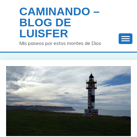
Saltar
CAMINANDO –
al
contenido
BLOG DE
LUISFER
Mis paseos por estos montes de Dios