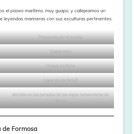
os el paseo marítimo, muy guapo, y callejeamos un
de leyendas marineras con sus esculturas pertinentes.
Paseando por el pueblo
Casco viejo
Paseo marítimo
Leyenda de Arraúl
Murales en las paredes de las viejas conserveras de
Olhao
ía de Formosa