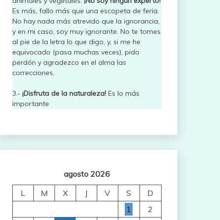
animales y vegetales.
¡No soy ningún experto!
Es más, fallo más que una escopeta de feria.
No hay nada más atrevido que la ignorancia,
y en mi caso, soy muy ignorante. No te tomes
al pie de la letra lo que digo, y, si me he
equivocado (pasa muchas veces), pido
perdón y agradezco en el alma las
correcciones.
3.-
¡Disfruta de la naturaleza!
Es lo más
importante
agosto 2026
L
M
X
J
V
S
D
1
2