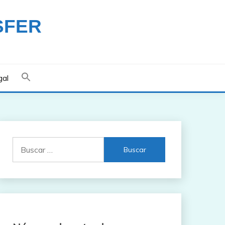
SFER
gal
Buscar: