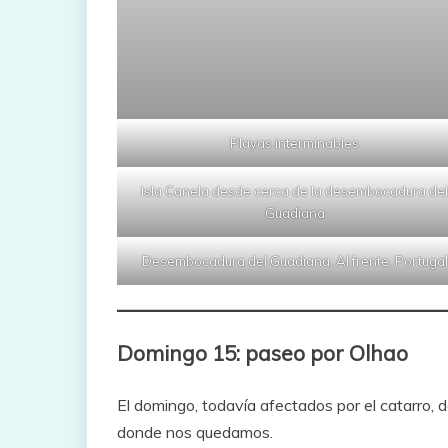
Playas interminables
Isla Canela desde cerca de la desembocadura de
Guadiana
Desembocadura del Guadiana. Al frente, Portugal
Domingo 15: paseo por Olhao
El domingo, todavía afectados por el catarro,
donde nos quedamos.