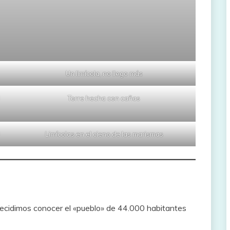
Un limícola, no llego más
l
Torre hecha con cañas
Limícolas en el cieno de las marismas
 decidimos conocer el «pueblo» de 44.000 habitantes