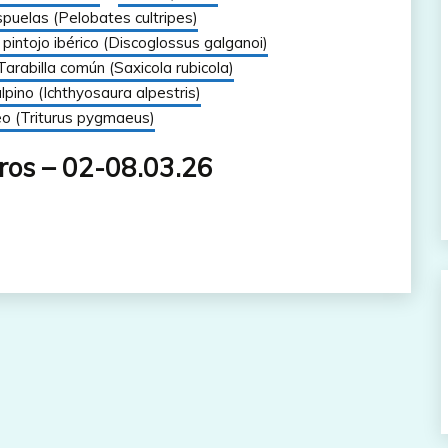
puelas (Pelobates cultripes)
pintojo ibérico (Discoglossus galganoi)
Tarabilla común (Saxicola rubicola)
alpino (Ichthyosaura alpestris)
eo (Triturus pygmaeus)
ros – 02-08.03.26