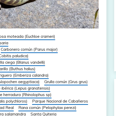
osa moteada (Euchloe crameri)
saria
Carbonero común (Parus major)
Cobitis paludica)
lla ciega (Blanus vandelli)
rillo (Buthus halius)
riguero (Emberiza calandra)
(Alopochen aegyptiaca)
Grulla común (Grus grus)
 ibérica (Lepus granatensis)
e herradura (Rhinolophus sp)
is polychloros)
Parque Nacional de Cabañeros
ad Real
Rana común (Pelophylax perezi)
ra salamandra
Santa Quiteria