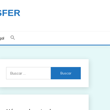
SFER
gal
Buscar: