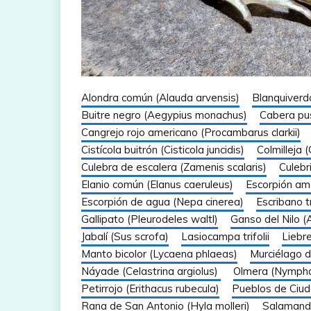
Alondra común (Alauda arvensis)
Blanquiverd
Buitre negro (Aegypius monachus)
Cabera pu
Cangrejo rojo americano (Procambarus clarkii)
Cistícola buitrón (Cisticola juncidis)
Colmilleja (
Culebra de escalera (Zamenis scalaris)
Culebri
Elanio común (Elanus caeruleus)
Escorpión ama
Escorpión de agua (Nepa cinerea)
Escribano t
Gallipato (Pleurodeles waltl)
Ganso del Nilo 
Jabalí (Sus scrofa)
Lasiocampa trifolii
Liebre
Manto bicolor (Lycaena phlaeas)
Murciélago d
Náyade (Celastrina argiolus)
Olmera (Nymphal
Petirrojo (Erithacus rubecula)
Pueblos de Ciud
Rana de San Antonio (Hyla molleri)
Salamand