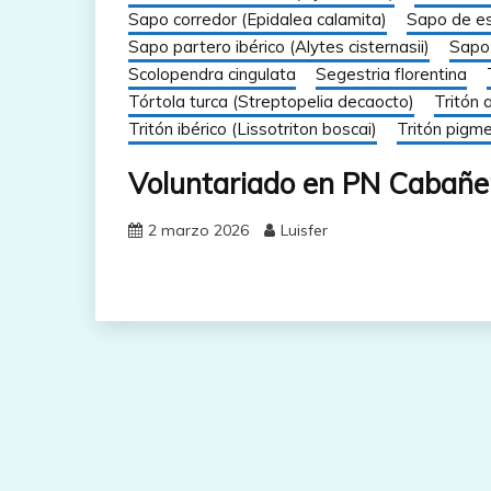
Sapo corredor (Epidalea calamita)
Sapo de es
Sapo partero ibérico (Alytes cisternasii)
Sapo 
Scolopendra cingulata
Segestria florentina
Tórtola turca (Streptopelia decaocto)
Tritón 
Tritón ibérico (Lissotriton boscai)
Tritón pigm
Voluntariado en PN Cabañe
2 marzo 2026
Luisfer