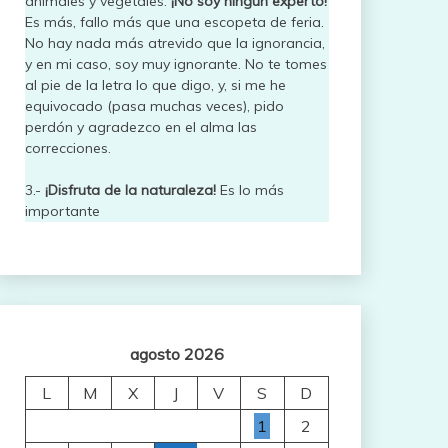
animales y vegetales.
¡No soy ningún experto!
Es más, fallo más que una escopeta de feria.
No hay nada más atrevido que la ignorancia,
y en mi caso, soy muy ignorante. No te tomes
al pie de la letra lo que digo, y, si me he
equivocado (pasa muchas veces), pido
perdón y agradezco en el alma las
correcciones.
3.-
¡Disfruta de la naturaleza!
Es lo más
importante
agosto 2026
L
M
X
J
V
S
D
1
2