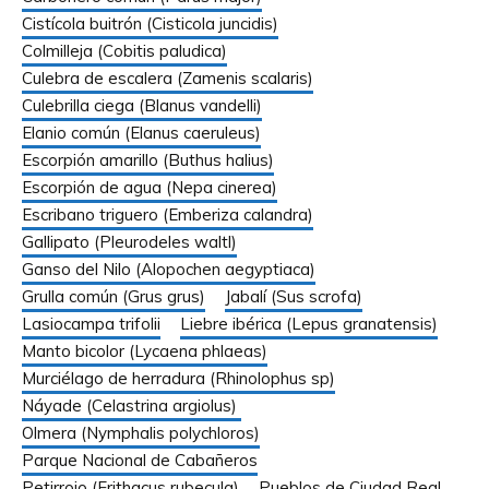
Cistícola buitrón (Cisticola juncidis)
Colmilleja (Cobitis paludica)
Culebra de escalera (Zamenis scalaris)
Culebrilla ciega (Blanus vandelli)
Elanio común (Elanus caeruleus)
Escorpión amarillo (Buthus halius)
Escorpión de agua (Nepa cinerea)
Escribano triguero (Emberiza calandra)
Gallipato (Pleurodeles waltl)
Ganso del Nilo (Alopochen aegyptiaca)
Grulla común (Grus grus)
Jabalí (Sus scrofa)
Lasiocampa trifolii
Liebre ibérica (Lepus granatensis)
Manto bicolor (Lycaena phlaeas)
Murciélago de herradura (Rhinolophus sp)
Náyade (Celastrina argiolus)
Olmera (Nymphalis polychloros)
Parque Nacional de Cabañeros
Petirrojo (Erithacus rubecula)
Pueblos de Ciudad Real