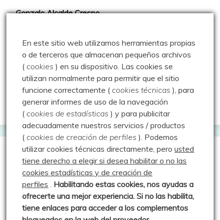
Gonzalo Alcalde Crespo
Mis 2miles Palentinos y otras historias
En este sitio web utilizamos herramientas propias
Montaña en libertad
o de terceros que almacenan pequeños archivos
(
cookies
) en su dispositivo.
Las cookies se
Rutas y excursiones con niños
utilizan normalmente para permitir que el sitio
Valdeolea. Río Camesa, la vía azul
funcione correctamente (
cookies técnicas
), para
generar informes de uso de la navegación
Aprendiz de sueños
(
cookies de estadísticas
) y para publicitar
adecuadamente nuestros servicios / productos
(
cookies de creación de perfiles
).
Podemos
utilizar cookies técnicas directamente, pero
usted
Guías de Montaña
tiene derecho a elegir si desea habilitar o no las
cookies estadísticas y de creación de
perfiles
.
Habilitando
estas co
okies, nos ayudas a
Manu - Entre Valles y Cumbre
ofrecerte una mejor experiencia. Si no las habilita,
Luis Crespo Fernández
tiene enlaces para acceder a los complementos
bloqueados en la web del proveedor
.