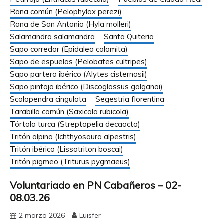
Rana común (Pelophylax perezi)
Rana de San Antonio (Hyla molleri)
Salamandra salamandra
Santa Quiteria
Sapo corredor (Epidalea calamita)
Sapo de espuelas (Pelobates cultripes)
Sapo partero ibérico (Alytes cisternasii)
Sapo pintojo ibérico (Discoglossus galganoi)
Scolopendra cingulata
Segestria florentina
Tarabilla común (Saxicola rubicola)
Tórtola turca (Streptopelia decaocto)
Tritón alpino (Ichthyosaura alpestris)
Tritón ibérico (Lissotriton boscai)
Tritón pigmeo (Triturus pygmaeus)
Voluntariado en PN Cabañeros – 02-
08.03.26
2 marzo 2026
Luisfer