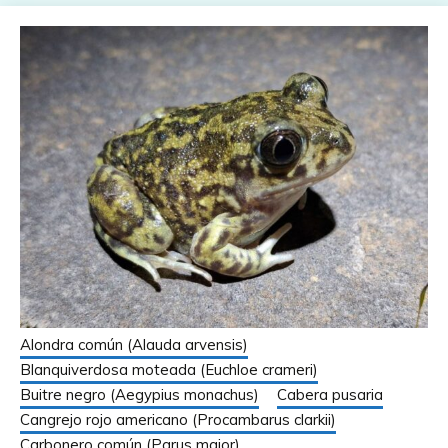
Alondra común (Alauda arvensis)
Blanquiverdosa moteada (Euchloe crameri)
Buitre negro (Aegypius monachus)
Cabera pusaria
Cangrejo rojo americano (Procambarus clarkii)
Carbonero común (Parus major)