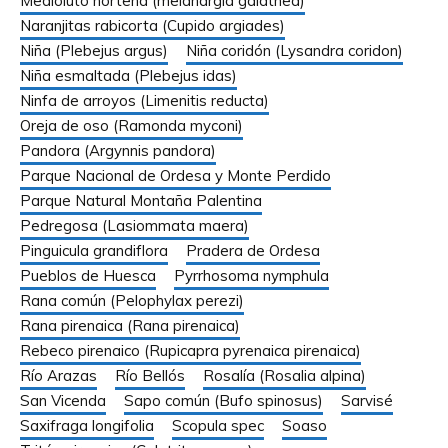
Medioluto norteña (melanargia galathea)
Naranjitas rabicorta (Cupido argiades)
Niña (Plebejus argus)
Niña coridón (Lysandra coridon)
Niña esmaltada (Plebejus idas)
Ninfa de arroyos (Limenitis reducta)
Oreja de oso (Ramonda myconi)
Pandora (Argynnis pandora)
Parque Nacional de Ordesa y Monte Perdido
Parque Natural Montaña Palentina
Pedregosa (Lasiommata maera)
Pinguicula grandiflora
Pradera de Ordesa
Pueblos de Huesca
Pyrrhosoma nymphula
Rana común (Pelophylax perezi)
Rana pirenaica (Rana pirenaica)
Rebeco pirenaico (Rupicapra pyrenaica pirenaica)
Río Arazas
Río Bellós
Rosalía (Rosalia alpina)
San Vicenda
Sapo común (Bufo spinosus)
Sarvisé
Saxifraga longifolia
Scopula spec
Soaso