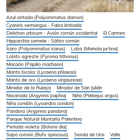
Azul cintada (Polyommatus damon)
Cyaniris semiargus - Falsa limbada
Delichon urbicum - Avión común occidental
El Carmen
Hipparchia semele - Sátiro común
Ícaro (Polyommatus icarus)
Loba (Maniola jurtina)
Lobito agreste (Pyronia tithonus)
Macaón (Papilio machaon)
Manto bicolor (Lycaena phlaeas)
Manto de oro (Lycaena virgaureae)
Mirador de la Rulaya
Mirador de San Julián
Nacarada (Argynnis paphia)
Niña (Plebejus argus)
Niña coridón (Lysandra coridon)
Pandora (Argynnis pandora)
Parque Natural Montaña Palentina
Perlada violeta (Boloria dia)
Sapo común (Bufo spinosus)
Senda de Ursi
Valle