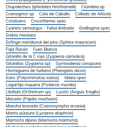
Chupaleches (Iphiclides feisthamelii)
Cicindela sp
Coenagrion sp
Cola de Caballo
Collado de Añisclo
Cotatuero
Crocothemis spec
Cyaniris semiargus - Falsa limbada
Enallagma spec
Erebia meolans
Esfinge meridional del pino (Sphinx maurorum)
Faja Racón
Fuen Blanca
Gitanilla de la C roja (Zygaena carniolica)
Gitanillas (Zygaena sp)
Gymnadenia conopsea
Hormiguera de turbera (Phengaris alcon)
Ícaro (Polyommatus icarus)
Idaea spec
Lagartija roquera (Podarcis muralis)
Libélula (Orthetrum sp)
Lución (Anguis fragilis)
Macaón (Papilio machaon)
Mancha leonada (Coenonympha arcania)
Manto púrpura (Lycaena alciphron)
Marmota alpina (Marmota marmota)