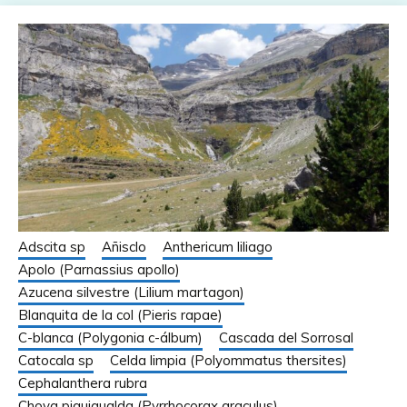
Adscita sp
Añisclo
Anthericum liliago
Apolo (Parnassius apollo)
Azucena silvestre (Lilium martagon)
Blanquita de la col (Pieris rapae)
C-blanca (Polygonia c-álbum)
Cascada del Sorrosal
Catocala sp
Celda limpia (Polyommatus thersites)
Cephalanthera rubra
Chova piquigualda (Pyrrhocorax graculus)