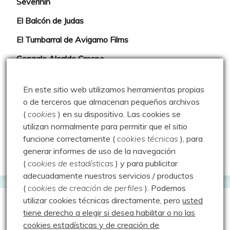
Severinín
El Balcón de Judas
El Tumbarral de Avigamo Films
Gonzalo Alcalde Crespo
Mis 2miles Palentinos y otras historias
En este sitio web utilizamos herramientas propias
Montaña en libertad
o de terceros que almacenan pequeños archivos
(
cookies
) en su dispositivo.
Las cookies se
Rutas y excursiones con niños
utilizan normalmente para permitir que el sitio
Valdeolea. Río Camesa, la vía azul
funcione correctamente (
cookies técnicas
), para
generar informes de uso de la navegación
Aprendiz de sueños
(
cookies de estadísticas
) y para publicitar
adecuadamente nuestros servicios / productos
(
cookies de creación de perfiles
).
Podemos
utilizar cookies técnicas directamente, pero
usted
Guías de Montaña
tiene derecho a elegir si desea habilitar o no las
cookies estadísticas y de creación de