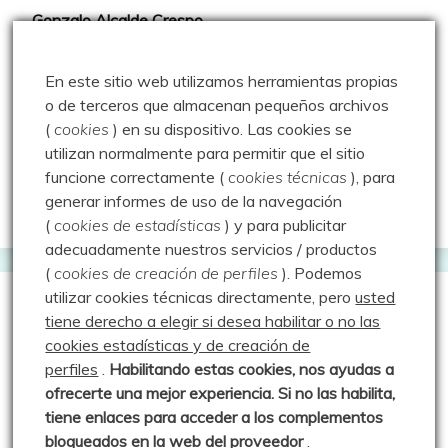
Gonzalo Alcalde Crespo
Mis 2miles Palentinos y otras historias
En este sitio web utilizamos herramientas propias
Montaña en libertad
o de terceros que almacenan pequeños archivos
(
cookies
) en su dispositivo.
Las cookies se
Rutas y excursiones con niños
utilizan normalmente para permitir que el sitio
Valdeolea. Río Camesa, la vía azul
funcione correctamente (
cookies técnicas
), para
generar informes de uso de la navegación
Aprendiz de sueños
(
cookies de estadísticas
) y para publicitar
adecuadamente nuestros servicios / productos
(
cookies de creación de perfiles
).
Podemos
utilizar cookies técnicas directamente, pero
usted
Guías de Montaña
tiene derecho a elegir si desea habilitar o no las
cookies estadísticas y de creación de
perfiles
.
Habilitando
estas co
okies, nos ayudas a
Manu - Entre Valles y Cumbre
ofrecerte una mejor experiencia. Si no las habilita,
Luis Crespo Fernández
tiene enlaces para acceder a los complementos
bloqueados en la web del proveedor
.