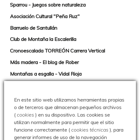
Sparrou - Juegos sobre naturaleza
Asociación Cultural "Peña Ruz"
Barruelo de Santullán
Club de Montaña la Escalerilla
Cronoescalada TORREÓN Carrera Vertical
Más madera - El blog de Rober
Montañas a esgalla - Vidal Rioja
Naturaleza de la Valdavia - Luis Herrero
Ojo Lince y Sra.
En este sitio web utilizamos herramientas propias
o de terceros que almacenan pequeños archivos
Paseos por las Montañas - Javier Ureta
(
cookies
) en su dispositivo.
Las cookies se
Severinín
utilizan normalmente para permitir que el sitio
funcione correctamente (
cookies técnicas
), para
El Balcón de Judas
generar informes de uso de la navegación