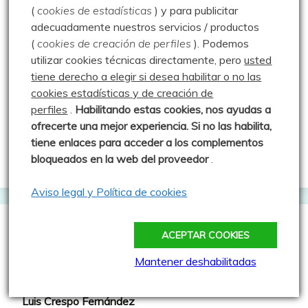
El Tumbarral de Avigamo Films
(
cookies de estadísticas
) y para publicitar
adecuadamente nuestros servicios / productos
Gonzalo Alcalde Crespo
(
cookies de creación de perfiles
).
Podemos
Mis 2miles Palentinos y otras historias
utilizar cookies técnicas directamente, pero
usted
tiene derecho a elegir si desea habilitar o no las
Montaña en libertad
cookies estadísticas y de creación de
Rutas y excursiones con niños
perfiles
.
Habilitando
estas co
okies, nos ayudas a
ofrecerte una mejor experiencia. Si no las habilita,
Valdeolea. Río Camesa, la vía azul
tiene enlaces para acceder a los complementos
Aprendiz de sueños
bloqueados en la web del proveedor
.
Aviso legal y Política de cookies
Guías de Montaña
ACEPTAR COOKIES
Mantener deshabilitadas
Manu - Entre Valles y Cumbre
Luis Crespo Fernández