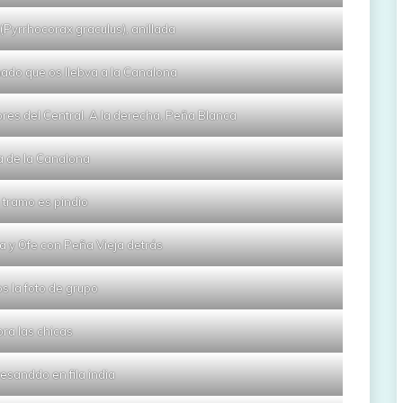
Pyrrhocorax graculus), anillada
ado que os llebva a la Canalona
res del Central. A la derecha, Peña Blanca
a de la Canalona
o tramo es pindio
na y Ofe con Peña Vieja detrás
os la foto de grupo
ra las chicas
sanddo en fila india