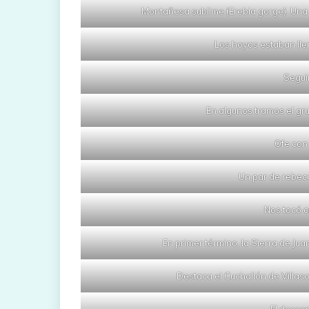
Montañesa sublime (Erebia gorge). Una m
Los hoyos estaban llen
Segui
En algunos tramos el gr
Ofe con
Un par de rebec
Nos tocó c
En primer término, la Sierra de Ju
Destaca el Cuchallón de Villaso