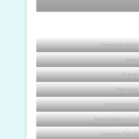
Preparando los bárt
Espera
Ya en el
Vista hacia
Los primeros tram
Cabaña Verónica a la iz
Curavacas, Peña Pri