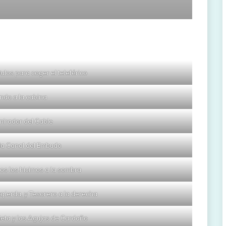
ulos para coger el teleférico
ndo a la cabina
 mirador del Cable
 la Canal del Embudo
os los hicimos a la sombra
qierda, y Tesorero a la derecha
eta y las Agujas de Cardaño