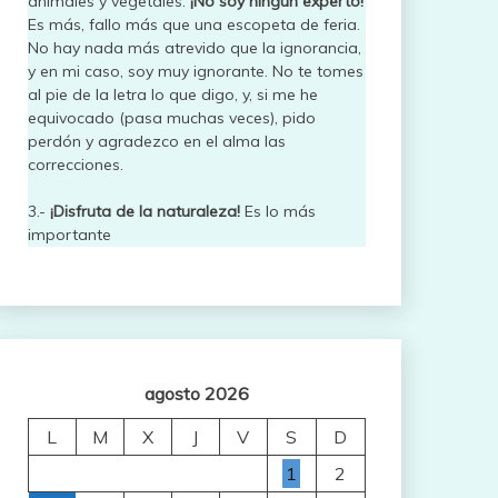
animales y vegetales.
¡No soy ningún experto!
Es más, fallo más que una escopeta de feria.
No hay nada más atrevido que la ignorancia,
y en mi caso, soy muy ignorante. No te tomes
al pie de la letra lo que digo, y, si me he
equivocado (pasa muchas veces), pido
perdón y agradezco en el alma las
correcciones.
3.-
¡Disfruta de la naturaleza!
Es lo más
importante
agosto 2026
L
M
X
J
V
S
D
1
2