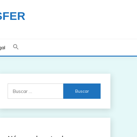
SFER
gal
Buscar: