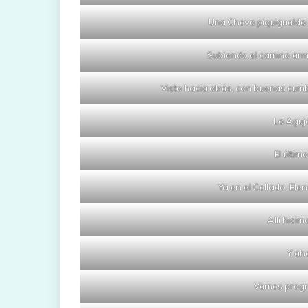
Una Chova piquigualda (
Subiendo el camino arm
Vista hacia atrás, con buenas cumb
La Aguj
El últim
Ya en el Collado, Ele
Allí hicim
Y aho
Vamos progre