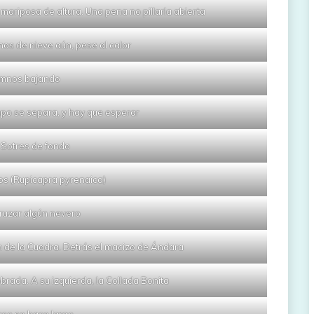
ariposa de altura. Una pena no pillarla abierta
os de nieve aún, pese al calor
mnos bajando
upo se separa, y hay que esperar
 Sotres de fondo
os (Rupicapra pyrenaica)
ruzar algún nevero
an de la Cuadra. Detrás el macizo de Ándara
brada. A su izquierda, la Collada Bonita