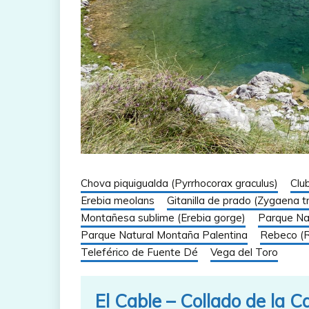
Chova piquigualda (Pyrrhocorax graculus)
Clu
Erebia meolans
Gitanilla de prado (Zygaena tri
Montañesa sublime (Erebia gorge)
Parque Nac
Parque Natural Montaña Palentina
Rebeco (R
Teleférico de Fuente Dé
Vega del Toro
El Cable – Collado de la C