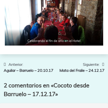
Celebrando el fin de año en el Hotel
Navegación
Anterior:
Siguiente:
Aguilar – Barruelo – 20.10.17
Mata del Fraile – 24.12.17
de
entradas
2 comentarios en «
Cocoto desde
Barruelo – 17.12.17
»