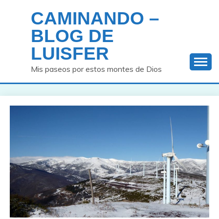
Saltar
CAMINANDO –
al
contenido
BLOG DE
LUISFER
Mis paseos por estos montes de Dios