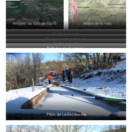
Imagen de Google Earth
Mapa de la ruta
Perfil de la ruta
El grupo antes de salir
Acebo nevado
Refugio en el camino
Pilón de La Escalerilla