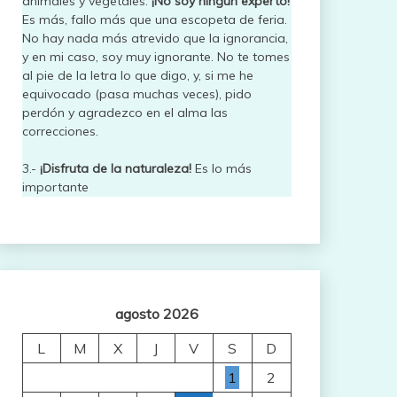
animales y vegetales.
¡No soy ningún experto!
Es más, fallo más que una escopeta de feria.
No hay nada más atrevido que la ignorancia,
y en mi caso, soy muy ignorante. No te tomes
al pie de la letra lo que digo, y, si me he
equivocado (pasa muchas veces), pido
perdón y agradezco en el alma las
correcciones.
3.-
¡Disfruta de la naturaleza!
Es lo más
importante
agosto 2026
L
M
X
J
V
S
D
1
2