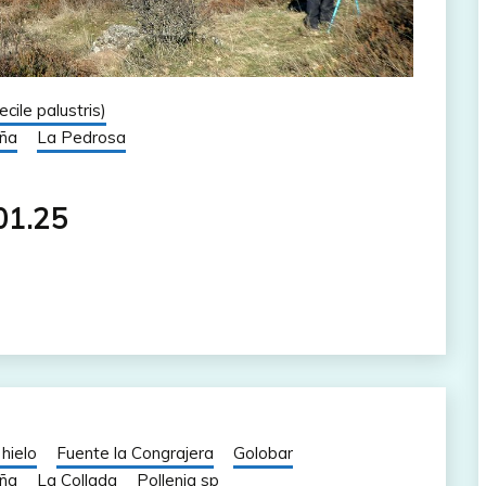
cile palustris)
ña
La Pedrosa
01.25
hielo
Fuente la Congrajera
Golobar
ña
La Collada
Pollenia sp