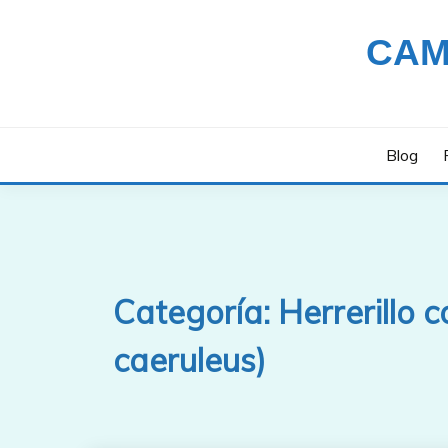
Saltar
al
CAM
contenido
Blog
Categoría:
Herrerillo 
caeruleus)