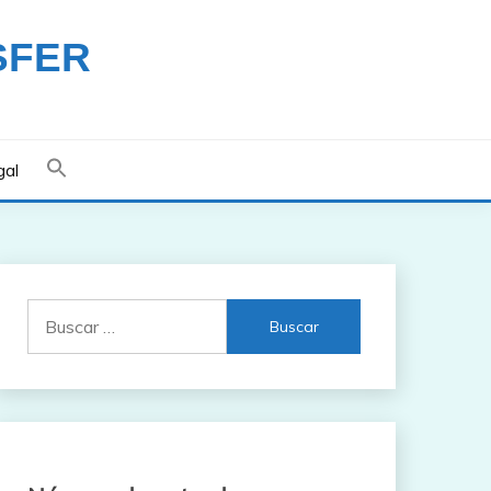
SFER
gal
Buscar: