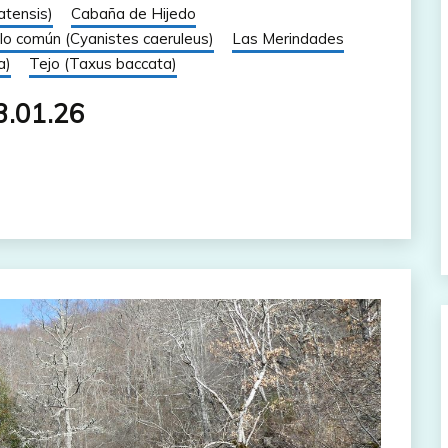
atensis)
Cabaña de Hijedo
llo común (Cyanistes caeruleus)
Las Merindades
a)
Tejo (Taxus baccata)
3.01.26