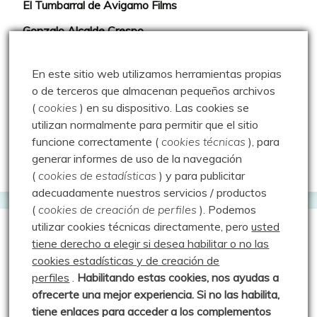
El Tumbarral de Avigamo Films
Gonzalo Alcalde Crespo
Mis 2miles Palentinos y otras historias
En este sitio web utilizamos herramientas propias
Montaña en libertad
o de terceros que almacenan pequeños archivos
(
cookies
) en su dispositivo.
Las cookies se
Rutas y excursiones con niños
utilizan normalmente para permitir que el sitio
Valdeolea. Río Camesa, la vía azul
funcione correctamente (
cookies técnicas
), para
generar informes de uso de la navegación
Aprendiz de sueños
(
cookies de estadísticas
) y para publicitar
adecuadamente nuestros servicios / productos
(
cookies de creación de perfiles
).
Podemos
utilizar cookies técnicas directamente, pero
usted
Guías de Montaña
tiene derecho a elegir si desea habilitar o no las
cookies estadísticas y de creación de
perfiles
.
Habilitando
estas co
okies, nos ayudas a
Manu - Entre Valles y Cumbre
ofrecerte una mejor experiencia. Si no las habilita,
Luis Crespo Fernández
tiene enlaces para acceder a los complementos