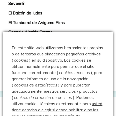
Severinín
El Balcón de Judas
El Tumbarral de Avigamo Films
Gonzalo Alcalde Crespo
Mis 2miles Palentinos y otras historias
En este sitio web utilizamos herramientas propias
Montaña en libertad
o de terceros que almacenan pequeños archivos
(
cookies
) en su dispositivo.
Las cookies se
Rutas y excursiones con niños
utilizan normalmente para permitir que el sitio
Valdeolea. Río Camesa, la vía azul
funcione correctamente (
cookies técnicas
), para
generar informes de uso de la navegación
Aprendiz de sueños
(
cookies de estadísticas
) y para publicitar
adecuadamente nuestros servicios / productos
(
cookies de creación de perfiles
).
Podemos
utilizar cookies técnicas directamente, pero
usted
Guías de Montaña
tiene derecho a elegir si desea habilitar o no las