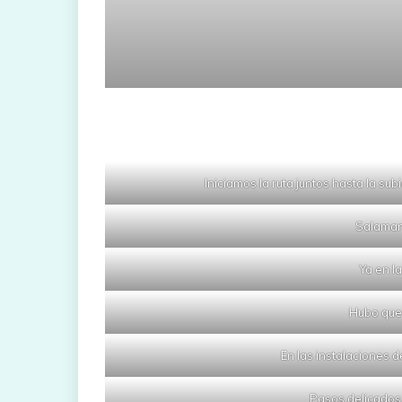
Iniciamos la ruta juntos hasta la sub
Salaman
Ya en l
Hubo que 
En las instalaciones 
Pasos delicados