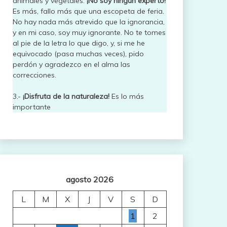
animales y vegetales.
¡No soy ningún experto!
Es más, fallo más que una escopeta de feria.
No hay nada más atrevido que la ignorancia,
y en mi caso, soy muy ignorante. No te tomes
al pie de la letra lo que digo, y, si me he
equivocado (pasa muchas veces), pido
perdón y agradezco en el alma las
correcciones.
3.-
¡Disfruta de la naturaleza!
Es lo más
importante
agosto 2026
L
M
X
J
V
S
D
1
2