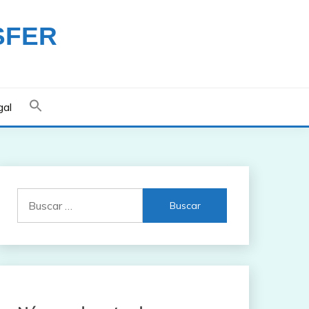
SFER
gal
Buscar: