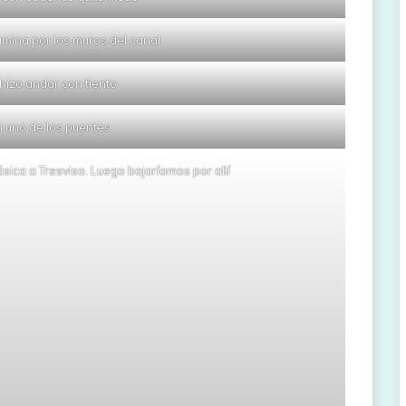
mina por los muros del canal
 hizo andar con tiento
 uno de los puentes
ásica a Tresviso. Luego bajaríamos por allí