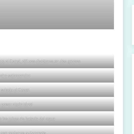
ida al Canal, allí nos dividimos en dos grupos
dra salamandra
a subida al Canal
pasar algún túnel
de los tubos de bajada del agua
 con cadenas quitamiedo