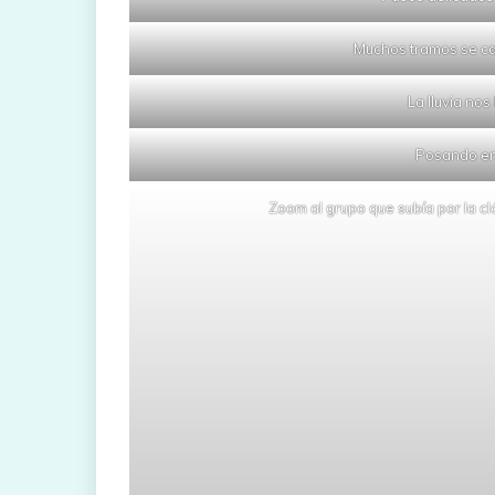
Muchos tramos se ca
La lluvia nos
Posando en
Zoom al grupo que subía por la cl