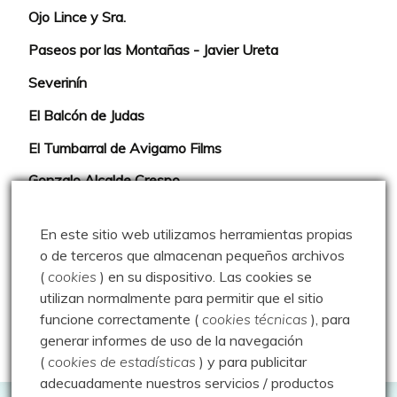
Ojo Lince y Sra.
Paseos por las Montañas - Javier Ureta
Severinín
El Balcón de Judas
El Tumbarral de Avigamo Films
Gonzalo Alcalde Crespo
Mis 2miles Palentinos y otras historias
En este sitio web utilizamos herramientas propias
Montaña en libertad
o de terceros que almacenan pequeños archivos
(
cookies
) en su dispositivo.
Las cookies se
Rutas y excursiones con niños
utilizan normalmente para permitir que el sitio
Valdeolea. Río Camesa, la vía azul
funcione correctamente (
cookies técnicas
), para
generar informes de uso de la navegación
Aprendiz de sueños
(
cookies de estadísticas
) y para publicitar
adecuadamente nuestros servicios / productos