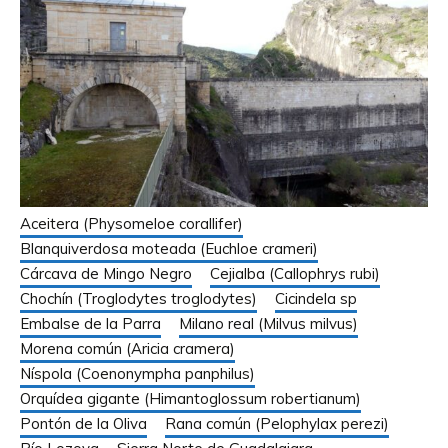
Aceitera (Physomeloe corallifer)
Blanquiverdosa moteada (Euchloe crameri)
Cárcava de Mingo Negro
Cejialba (Callophrys rubi)
Chochín (Troglodytes troglodytes)
Cicindela sp
Embalse de la Parra
Milano real (Milvus milvus)
Morena común (Aricia cramera)
Níspola (Coenonympha panphilus)
Orquídea gigante (Himantoglossum robertianum)
Pontón de la Oliva
Rana común (Pelophylax perezi)