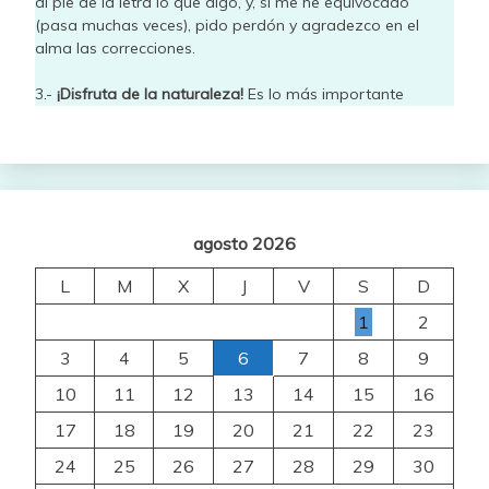
al pie de la letra lo que digo, y, si me he equivocado
(pasa muchas veces), pido perdón y agradezco en el
alma las correcciones.
3.-
¡Disfruta de la naturaleza!
Es lo más importante
agosto 2026
L
M
X
J
V
S
D
1
2
3
4
5
6
7
8
9
10
11
12
13
14
15
16
17
18
19
20
21
22
23
24
25
26
27
28
29
30